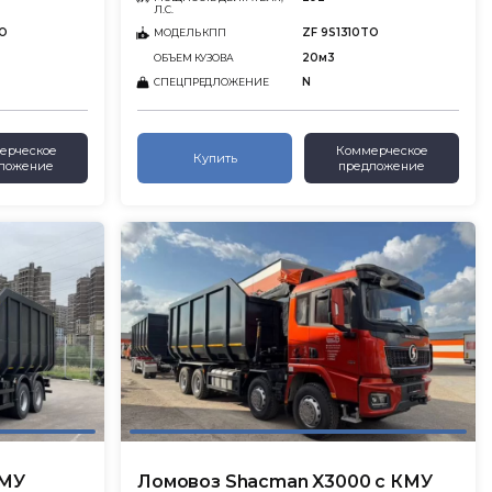
Л.С.
TO
ZF 9S1310TO
МОДЕЛЬ КПП
20м3
ОБЪЕМ КУЗОВА
N
СПЕЦПРЕДЛОЖЕНИЕ
ерческое
Коммерческое
Купить
ложение
предложение
КМУ
Ломовоз Shacman X3000 с КМУ