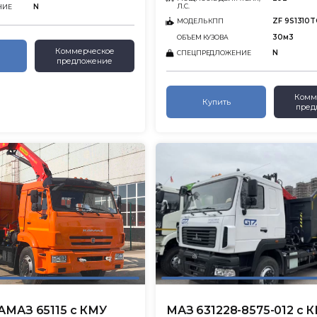
Л.С.
N
НИЕ
ZF 9S1310
МОДЕЛЬ КПП
30м3
ОБЪЕМ КУЗОВА
Коммерческое
N
СПЕЦПРЕДЛОЖЕНИЕ
предложение
Комм
Купить
пред
АМАЗ 65115 с КМУ
МАЗ 631228-8575-012 с 