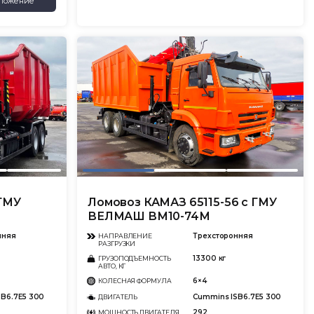
ложение
 ГМУ
Ломовоз КАМАЗ 65115-56 с ГМУ
ВЕЛМАШ ВМ10-74М
нняя
Трехсторонняя
НАПРАВЛЕНИЕ
РАЗГРУЗКИ
13300 кг
ГРУЗОПОДЪЕМНОСТЬ
АВТО, КГ
6×4
КОЛЕСНАЯ ФОРМУЛА
SB6.7E5 300
Cummins ISB6.7E5 300
ДВИГАТЕЛЬ
292
МОЩНОСТЬ ДВИГАТЕЛЯ,