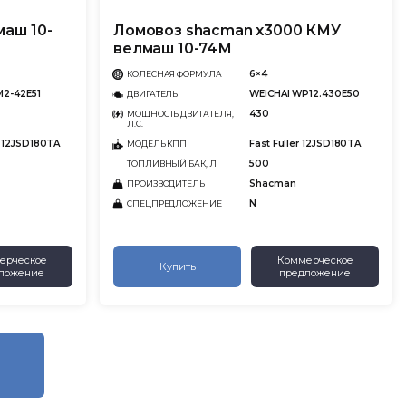
маш 10-
Ломовоз shacman x3000 КМУ
велмаш 10-74М
6×4
КОЛЕСНАЯ ФОРМУЛА
M2-42E51
WEICHAI WP12.430E50
ДВИГАТЕЛЬ
430
МОЩНОСТЬ ДВИГАТЕЛЯ,
Л.С.
 12JSD180TA
Fast Fuller 12JSD180TA
МОДЕЛЬ КПП
500
ТОПЛИВНЫЙ БАК, Л
Shacman
ПРОИЗВОДИТЕЛЬ
N
СПЕЦПРЕДЛОЖЕНИЕ
ерческое
Коммерческое
Купить
ложение
предложение