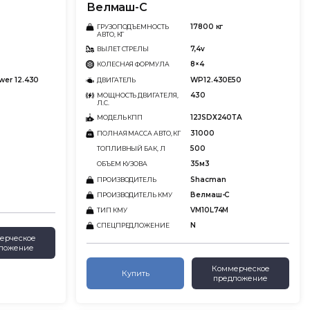
Велмаш-С
17800 кг
ГРУЗОПОДЪЕМНОСТЬ
АВТО, КГ
7,4v
ВЫЛЕТ СТРЕЛЫ
8×4
КОЛЕСНАЯ ФОРМУЛА
wer 12.430
WP12.430E50
ДВИГАТЕЛЬ
430
МОЩНОСТЬ ДВИГАТЕЛЯ,
Л.С.
12JSDХ240ТА
МОДЕЛЬ КПП
31000
ПОЛНАЯ МАССА АВТО, КГ
500
ТОПЛИВНЫЙ БАК, Л
35м3
ОБЪЕМ КУЗОВА
Shacman
ПРОИЗВОДИТЕЛЬ
Велмаш-С
ПРОИЗВОДИТЕЛЬ КМУ
VМ10L74М
ТИП КМУ
N
СПЕЦПРЕДЛОЖЕНИЕ
ерческое
ложение
Коммерческое
Купить
предложение