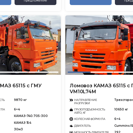
предложение
пред
МАЗ 65115 с ГМУ
Ломовоз КАМАЗ 65115 с
VM10L74M
9870 кг
Трехсторо
СТЬ
НАПРАВЛЕНИЕ
РАЗГРУЗКИ
6×4
10650 кг
УЛА
ГРУЗОПОДЪЕМНОСТЬ
АВТО, КГ
КАМАЗ-740.705-300
6×4
КОЛЕСНАЯ ФОРМУЛА
КАМАЗ 154
Cummins I
ДВИГАТЕЛЬ
30м3
292
МОЩНОСТЬ ДВИГАТЕЛЯ,