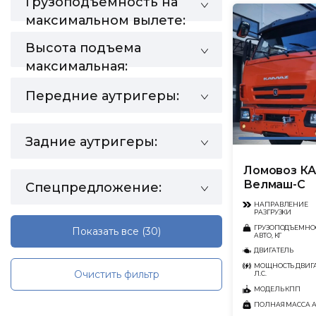
Грузоподъемность на
максимальном вылете:
Высота подъема
максимальная:
Передние аутригеры:
Задние аутригеры:
Ломовоз КА
Велмаш-С
Спецпредложение:
НАПРАВЛЕНИЕ
РАЗГРУЗКИ
ГРУЗОПОДЪЕМНО
Показать все
(30)
АВТО, КГ
ДВИГАТЕЛЬ
МОЩНОСТЬ ДВИГА
Очистить фильтр
Л.С.
МОДЕЛЬ КПП
ПОЛНАЯ МАССА АВ