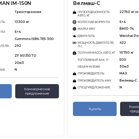
NMAN IM-150N
Велмаш-С
Трехсторонняя
22750 кг кг
ГРУЗОПОДЪЕМНОСТЬ
АВТО, КГ
13300 кг
6×4
СТЬ
КОЛЕСНАЯ ФОРМУЛА
ВМ10-74
МАРКА КМУ
6×4
УЛА
Wеichаi Po
ДВИГАТЕЛЬ
Cummins ISB6.7E5 300
422
МОЩНОСТЬ ДВИГАТЕЛЯ,
292
ТЕЛЯ,
Л.С.
10750 кг
ПОЛНАЯ МАССА АВТО, КГ
ZF 9S1310TO
500
ТОПЛИВНЫЙ БАК, Л
20м3
30м3
ОБЪЕМ КУЗОВА
N
НИЕ
МАЗ
ПРОИЗВОДИТЕЛЬ
Велмаш-С
ПРОИЗВОДИТЕЛЬ КМУ
N
СПЕЦПРЕДЛОЖЕНИЕ
Коммерческое
предложение
Комм
Купить
пред