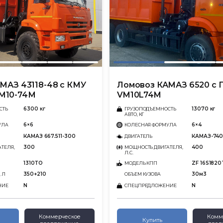
МАЗ 43118-48 с КМУ
Ломовоз КАМАЗ 6520 с 
М10-74М
VM10L74M
6300 кг
13070 кг
СТЬ
ГРУЗОПОДЪЕМНОСТЬ
АВТО, КГ
6×6
6×4
УЛА
КОЛЕСНАЯ ФОРМУЛА
КАМАЗ 667.511-300
КАМАЗ-740
ДВИГАТЕЛЬ
300
400
ТЕЛЯ,
МОЩНОСТЬ ДВИГАТЕЛЯ,
Л.С.
1310ТО
ZF 16S182
МОДЕЛЬ КПП
350+210
30м3
 Л
ОБЪЕМ КУЗОВА
N
N
НИЕ
СПЕЦПРЕДЛОЖЕНИЕ
Коммерческое
Комм
Купить