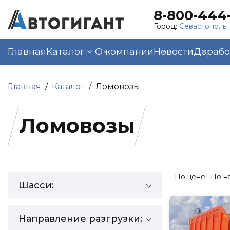
8-800-444-
Город:
Севастополь
Главная
Каталог
О компании
Новости
Дорабо
Главная
Каталог
Ломовозы
Ломовозы
По цене
По н
Шасси:
Направление разгрузки: