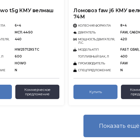
wo t5g КМУ велмаш
Ломовоз faw j6 КМУ вел
74М
6×4
8×4
УЛА
КОЛЕСНАЯ ФОРМУЛА
MC11.44-50
FAW, CA6D
ДВИГАТЕЛЬ
440
420
ТЕЛЯ,
МОЩНОСТЬ ДВИГАТЕЛЯ,
Л.С.
HW25712XSTC
FAST GEAR,
МОДЕЛЬ КПП
600
400
 Л
ТОПЛИВНЫЙ БАК, Л
HOWO
FAW
ПРОИЗВОДИТЕЛЬ
N
N
НИЕ
СПЕЦПРЕДЛОЖЕНИЕ
Коммерческое
Комм
Купить
предложение
пред
Показать eщё