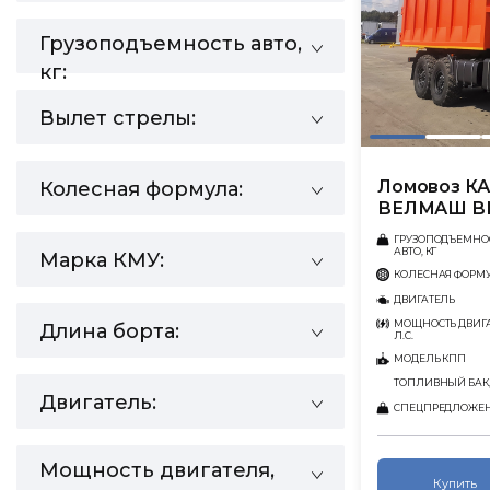
Грузоподъемность авто,
кг:
Вылет стрелы:
Ломовоз КА
Колесная формула:
ВЕЛМАШ В
ГРУЗОПОДЪЕМНО
АВТО, КГ
Марка КМУ:
КОЛЕСНАЯ ФОРМ
ДВИГАТЕЛЬ
МОЩНОСТЬ ДВИГА
Длина борта:
Л.С.
МОДЕЛЬ КПП
ТОПЛИВНЫЙ БАК,
Двигатель:
СПЕЦПРЕДЛОЖЕ
Мощность двигателя,
Купить