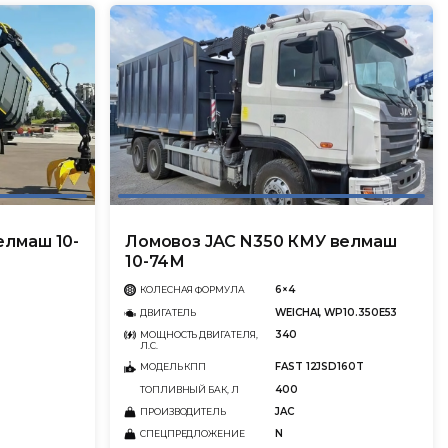
елмаш 10-
Ломовоз JAC N350 КМУ велмаш
10-74М
6×4
КОЛЕСНАЯ ФОРМУЛА
WEICHAI, WP10.350E53
ДВИГАТЕЛЬ
340
МОЩНОСТЬ ДВИГАТЕЛЯ,
Л.С.
FAST 12JSD160T
МОДЕЛЬ КПП
400
ТОПЛИВНЫЙ БАК, Л
JAC
ПРОИЗВОДИТЕЛЬ
N
СПЕЦПРЕДЛОЖЕНИЕ