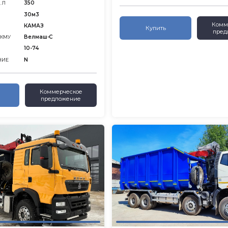
350
 Л
30м3
Комм
КАМАЗ
Купить
пред
Велмаш-С
 КМУ
10-74
N
НИЕ
Коммерческое
предложение