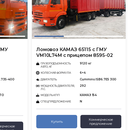
ГМУ
Ломовоз КАМАЗ 65115 с ГМУ
VM10L74M с прицепом 8595-02
9120 кг
ГРУЗОПОДЪЕМНОСТЬ
АВТО, КГ
6×4
КОЛЕСНАЯ ФОРМУЛА
.735-400
Cummins ISB6.7E5 300
ДВИГАТЕЛЬ
292
МОЩНОСТЬ ДВИГАТЕЛЯ,
Л.С.
0TO
КАМАЗ 154
МОДЕЛЬ КПП
N
СПЕЦПРЕДЛОЖЕНИЕ
Коммерческое
Купить
предложение
ерческое