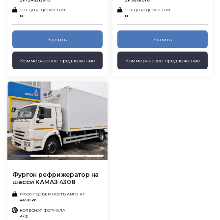
ZF 12AS2135ТD
ZF 9S1310TO
СПЕЦПРЕДЛОЖЕНИЕ
СПЕЦПРЕДЛОЖЕНИЕ
N
N
Купить
Купить
Коммерческое предложение
Коммерческое предложение
Фургон рефрижератор на
шасси КАМАЗ 4308
ГРУЗОПОДЪЕМНОСТЬ АВТО, КГ
4690 кг
КОЛЕСНАЯ ФОРМУЛА
4×2