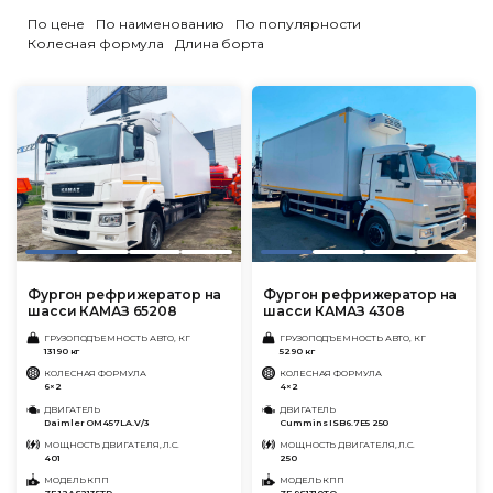
По цене
По наименованию
По популярности
Колесная формула
Длина борта
Фургон рефрижератор на
Фургон рефрижератор на
шасси КАМАЗ 65208
шасси КАМАЗ 4308
ГРУЗОПОДЪЕМНОСТЬ АВТО, КГ
ГРУЗОПОДЪЕМНОСТЬ АВТО, КГ
13190 кг
5290 кг
КОЛЕСНАЯ ФОРМУЛА
КОЛЕСНАЯ ФОРМУЛА
6×2
4×2
ДВИГАТЕЛЬ
ДВИГАТЕЛЬ
Daimler OM457LA.V/3
Cummins ISB6.7E5 250
МОЩНОСТЬ ДВИГАТЕЛЯ, Л.С.
МОЩНОСТЬ ДВИГАТЕЛЯ, Л.С.
401
250
МОДЕЛЬ КПП
МОДЕЛЬ КПП