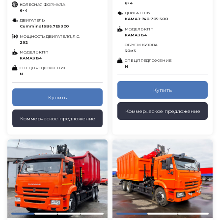
6×4
КОЛЕСНАЯ ФОРМУЛА
6×4
ДВИГАТЕЛЬ
КАМАЗ-740.705-300
ДВИГАТЕЛЬ
Cummins ISB6.7E5 300
МОДЕЛЬ КПП
КАМАЗ 154
МОЩНОСТЬ ДВИГАТЕЛЯ, Л.С.
292
ОБЪЕМ КУЗОВА
30м3
МОДЕЛЬ КПП
КАМАЗ 154
СПЕЦПРЕДЛОЖЕНИЕ
N
СПЕЦПРЕДЛОЖЕНИЕ
N
Купить
Купить
Коммерческое предложение
Коммерческое предложение