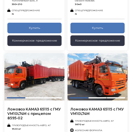
ТОПЛИВНЫЙ БАК, Л
ОБЪЕМ КУЗОВА
350+210
30м3
СПЕЦПРЕДЛОЖЕНИЕ
СПЕЦПРЕДЛОЖЕНИЕ
N
N
Купить
Купить
Коммерческое предложение
Коммерческое предложение
Ломовоз КАМАЗ 65115 с ГМУ
Ломовоз КАМАЗ 65115 с ГМУ
VM10L74M с прицепом
VM10L74M
8595-02
ГРУЗОПОДЪЕМНОСТЬ АВТО, КГ
9870 кг
ГРУЗОПОДЪЕМНОСТЬ АВТО, КГ
9120 кг
КОЛЕСНАЯ ФОРМУЛА