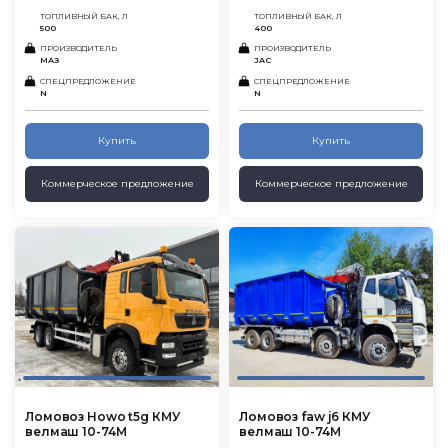
ТОПЛИВНЫЙ БАК, Л
ТОПЛИВНЫЙ БАК, Л
500
400
ПРОИЗВОДИТЕЛЬ
ПРОИЗВОДИТЕЛЬ
МАЗ
JAC
СПЕЦПРЕДЛОЖЕНИЕ
СПЕЦПРЕДЛОЖЕНИЕ
N
N
Купить
Купить
Коммерческое предложение
Коммерческое предложение
Ломовоз Howo t5g КМУ
Ломовоз faw j6 КМУ
велмаш 10-74М
велмаш 10-74М