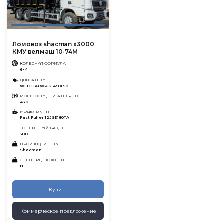
Ломовоз shacman x3000
КМУ велмаш 10-74М
КОЛЕСНАЯ ФОРМУЛА
6×4
ДВИГАТЕЛЬ
WEICHAI WP12.430E50
МОЩНОСТЬ ДВИГАТЕЛЯ, Л.С.
430
МОДЕЛЬ КПП
Fast Fuller 12JSD180TA
ТОПЛИВНЫЙ БАК, Л
500
ПРОИЗВОДИТЕЛЬ
Shacman
СПЕЦПРЕДЛОЖЕНИЕ
N
Купить
Коммерческое предложение