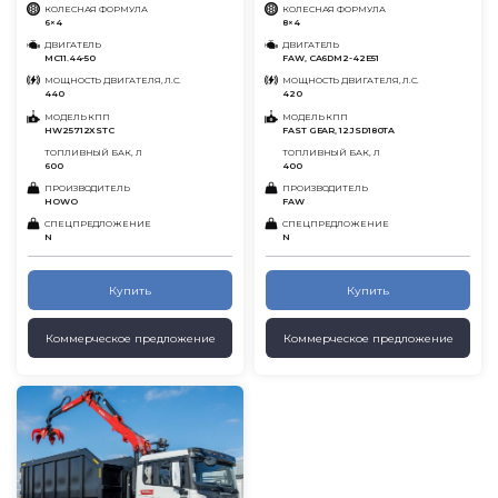
КОЛЕСНАЯ ФОРМУЛА
КОЛЕСНАЯ ФОРМУЛА
6×4
8×4
ДВИГАТЕЛЬ
ДВИГАТЕЛЬ
MC11.44-50
FAW, CA6DM2-42E51
МОЩНОСТЬ ДВИГАТЕЛЯ, Л.С.
МОЩНОСТЬ ДВИГАТЕЛЯ, Л.С.
440
420
МОДЕЛЬ КПП
МОДЕЛЬ КПП
HW25712XSTC
FAST GEAR, 12JSD180TA
ТОПЛИВНЫЙ БАК, Л
ТОПЛИВНЫЙ БАК, Л
600
400
ПРОИЗВОДИТЕЛЬ
ПРОИЗВОДИТЕЛЬ
HOWO
FAW
СПЕЦПРЕДЛОЖЕНИЕ
СПЕЦПРЕДЛОЖЕНИЕ
N
N
Купить
Купить
Коммерческое предложение
Коммерческое предложение