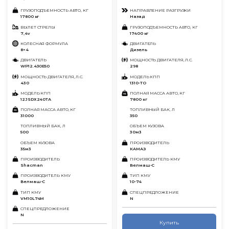
ГРУЗОПОДЪЕМНОСТЬ АВТО, КГ
НАПРАВЛЕНИЕ РАЗГРУЗКИ
17800 кг
Назад
ВЫЛЕТ СТРЕЛЫ
ГРУЗОПОДЪЕМНОСТЬ АВТО, КГ
7,4v
17400 кг
КОЛЕСНАЯ ФОРМУЛА
ДВИГАТЕЛЬ
8×4
Дизель
ДВИГАТЕЛЬ
МОЩНОСТЬ ДВИГАТЕЛЯ, Л.С.
WP12.430E50
298
МОЩНОСТЬ ДВИГАТЕЛЯ, Л.С.
МОДЕЛЬ КПП
430
1310-ТО
МОДЕЛЬ КПП
ПОЛНАЯ МАССА АВТО, КГ
12JSDХ240ТА
7800 кг
ПОЛНАЯ МАССА АВТО, КГ
ТОПЛИВНЫЙ БАК, Л
31000
350
ТОПЛИВНЫЙ БАК, Л
ОБЪЕМ КУЗОВА
500
30м3
ОБЪЕМ КУЗОВА
ПРОИЗВОДИТЕЛЬ
35м3
КАМАЗ
ПРОИЗВОДИТЕЛЬ
ПРОИЗВОДИТЕЛЬ КМУ
Shacman
Велмаш-С
ПРОИЗВОДИТЕЛЬ КМУ
ТИП КМУ
Велмаш-С
10-74
ТИП КМУ
СПЕЦПРЕДЛОЖЕНИЕ
VМ10L74М
N
СПЕЦПРЕДЛОЖЕНИЕ
N
Купить