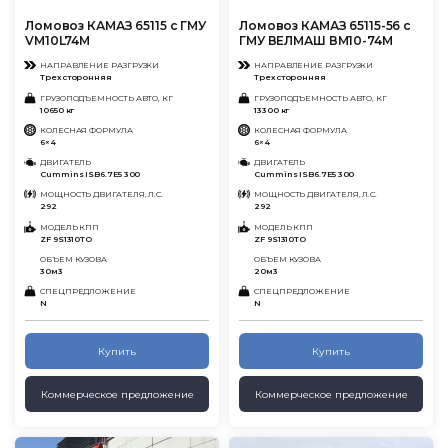
Ломовоз КАМАЗ 65115 с ГМУ
Ломовоз КАМАЗ 65115-56 с
VM10L74M
ГМУ ВЕЛМАШ ВМ10-74М
НАПРАВЛЕНИЕ РАЗГРУЗКИ
НАПРАВЛЕНИЕ РАЗГРУЗКИ
Трехсторонняя
Трехсторонняя
ГРУЗОПОДЪЕМНОСТЬ АВТО, КГ
ГРУЗОПОДЪЕМНОСТЬ АВТО, КГ
10650 кг
13300 кг
КОЛЕСНАЯ ФОРМУЛА
КОЛЕСНАЯ ФОРМУЛА
6×4
6×4
ДВИГАТЕЛЬ
ДВИГАТЕЛЬ
Cummins ISB6.7E5 300
Cummins ISB6.7E5 300
МОЩНОСТЬ ДВИГАТЕЛЯ, Л.С.
МОЩНОСТЬ ДВИГАТЕЛЯ, Л.С.
292
292
МОДЕЛЬ КПП
МОДЕЛЬ КПП
ZF 9S1310TO
ZF 9S1310TO
ОБЪЕМ КУЗОВА
ОБЪЕМ КУЗОВА
30м3
20м3
СПЕЦПРЕДЛОЖЕНИЕ
СПЕЦПРЕДЛОЖЕНИЕ
N
N
Купить
Купить
Коммерческое предложение
Коммерческое предложение