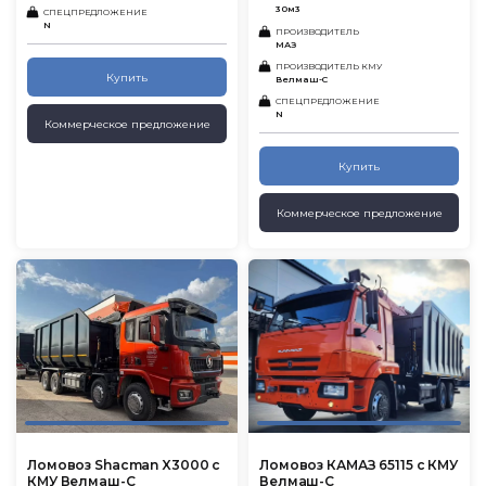
30м3
СПЕЦПРЕДЛОЖЕНИЕ
N
ПРОИЗВОДИТЕЛЬ
МАЗ
ПРОИЗВОДИТЕЛЬ КМУ
Купить
Велмаш-С
СПЕЦПРЕДЛОЖЕНИЕ
N
Коммерческое предложение
Купить
Коммерческое предложение
Ломовоз Shacman X3000 с
Ломовоз КАМАЗ 65115 с КМУ
КМУ Велмаш-С
Велмаш-С