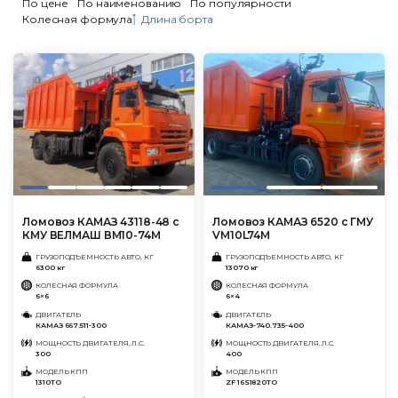
По цене
По наименованию
По популярности
Колесная формула
Длина борта
Ломовоз КАМАЗ 43118-48 с
Ломовоз КАМАЗ 6520 с ГМУ
КМУ ВЕЛМАШ ВМ10-74М
VM10L74M
ГРУЗОПОДЪЕМНОСТЬ АВТО, КГ
ГРУЗОПОДЪЕМНОСТЬ АВТО, КГ
6300 кг
13070 кг
КОЛЕСНАЯ ФОРМУЛА
КОЛЕСНАЯ ФОРМУЛА
6×6
6×4
ДВИГАТЕЛЬ
ДВИГАТЕЛЬ
КАМАЗ 667.511-300
КАМАЗ-740.735-400
МОЩНОСТЬ ДВИГАТЕЛЯ, Л.С.
МОЩНОСТЬ ДВИГАТЕЛЯ, Л.С.
300
400
МОДЕЛЬ КПП
МОДЕЛЬ КПП
1310ТО
ZF 16S1820TO