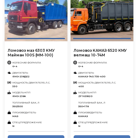
Ломовоз маз 6303 КМУ
Ломовоз КАМАЗ 6520 КМУ
Майман 100S (ММ-100)
велмаш 10-74М
КОЛЕСНАЯ ФОРМУЛА
КОЛЕСНАЯ ФОРМУЛА
6×4
6×4
ДВИГАТЕЛЬ
ДВИГАТЕЛЬ
ЯМЗ-238ДЕ2
КАМАЗ-740.735-400
МОЩНОСТЬ ДВИГАТЕЛЯ, Л.С.
МОЩНОСТЬ ДВИГАТЕЛЯ, Л.С.
330
400
МОДЕЛЬ КПП
МОДЕЛЬ КПП
ЯМЗ-238А
ZF 16S1820
ТОПЛИВНЫЙ БАК, Л
ТОПЛИВНЫЙ БАК, Л
350/500
350+178
ПРОИЗВОДИТЕЛЬ
ПРОИЗВОДИТЕЛЬ
МАЗ
КАМАЗ
СПЕЦПРЕДЛОЖЕНИЕ
СПЕЦПРЕДЛОЖЕНИЕ
N
N