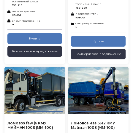
ТОПЛИВНЫЙ БАК, Л
ТОПЛИВНЫЙ БАК, Л
350+210
450+208
ПРОИЗВОДИТЕЛЬ
ПРОИЗВОДИТЕЛЬ
КАМАЗ
КАМАЗ
СПЕЦПРЕДЛОЖЕНИЕ
СПЕЦПРЕДЛОЖЕНИЕ
N
N
Купить
Купить
Коммерческое предложение
Коммерческое предложение
Ломовоз faw j6 КМУ
Ломовоз маз 6312 КМУ
МАЙМАН 100S (ММ-100)
Майман 100S (ММ-100)