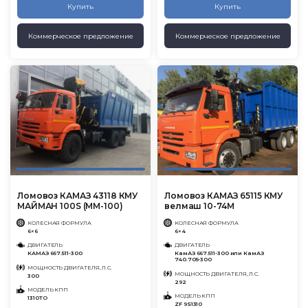
Купить
Купить
Коммерческое предложение
Коммерческое предложение
Ломовоз КАМАЗ 43118 КМУ
Ломовоз КАМАЗ 65115 КМУ
МАЙМАН 100S (ММ-100)
велмаш 10-74М
КОЛЕСНАЯ ФОРМУЛА
КОЛЕСНАЯ ФОРМУЛА
6×6
6×4
ДВИГАТЕЛЬ
ДВИГАТЕЛЬ
КАМАЗ 667.511-300
КамАЗ 667.511-300 или КамАЗ
740.705-300
МОЩНОСТЬ ДВИГАТЕЛЯ, Л.С.
МОЩНОСТЬ ДВИГАТЕЛЯ, Л.С.
300
292
МОДЕЛЬ КПП
МОДЕЛЬ КПП
1310ТО
ZF 9S1310