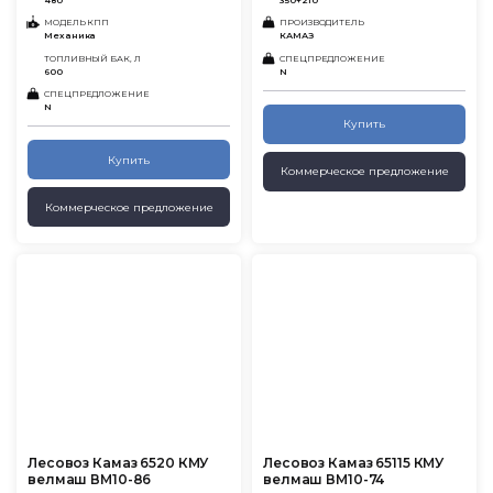
480
350+210
МОДЕЛЬ КПП
ПРОИЗВОДИТЕЛЬ
Механика
КАМАЗ
ТОПЛИВНЫЙ БАК, Л
СПЕЦПРЕДЛОЖЕНИЕ
600
N
СПЕЦПРЕДЛОЖЕНИЕ
N
Купить
Купить
Коммерческое предложение
Коммерческое предложение
Лесовоз Камаз 6520 КМУ
Лесовоз Камаз 65115 КМУ
велмаш ВМ10-86
велмаш ВМ10-74