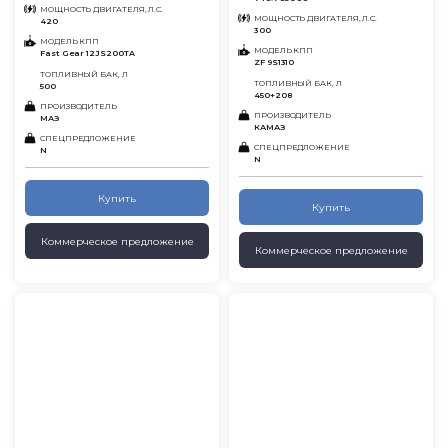
МОЩНОСТЬ ДВИГАТЕЛЯ, Л.С.
МОЩНОСТЬ ДВИГАТЕЛЯ, Л.С.
420
300
МОДЕЛЬ КПП
МОДЕЛЬ КПП
Fast Gear 12JS200TA
ZF 9S1310
ТОПЛИВНЫЙ БАК, Л
ТОПЛИВНЫЙ БАК, Л
500
450+208
ПРОИЗВОДИТЕЛЬ
ПРОИЗВОДИТЕЛЬ
МАЗ
КАМАЗ
СПЕЦПРЕДЛОЖЕНИЕ
СПЕЦПРЕДЛОЖЕНИЕ
N
N
Купить
Купить
Коммерческое предложение
Коммерческое предложение