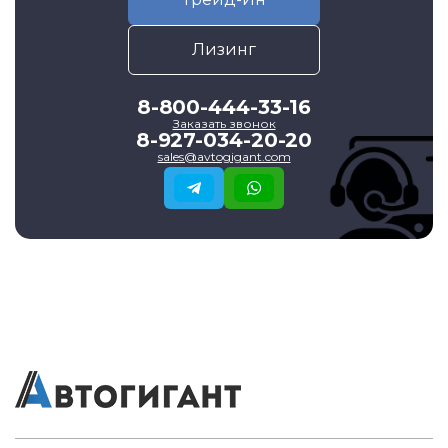
Лизинг
8-800-444-33-16
Заказать звонок
8-927-034-20-20
sales@avtogigant.com