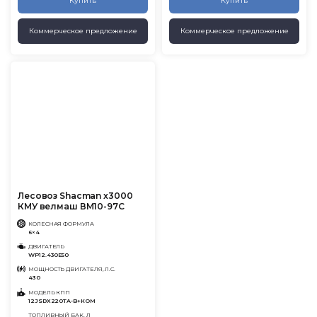
Купить
Купить
Коммерческое предложение
Коммерческое предложение
Лесовоз Shacman x3000
КМУ велмаш ВМ10-97С
КОЛЕСНАЯ ФОРМУЛА
6×4
ДВИГАТЕЛЬ
WP12.430E50
МОЩНОСТЬ ДВИГАТЕЛЯ, Л.С.
430
МОДЕЛЬ КПП
12JSDX220TA-B+КОМ
ТОПЛИВНЫЙ БАК, Л