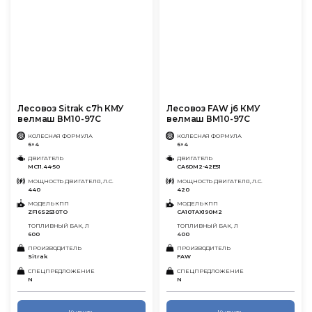
Лесовоз Sitrak c7h КМУ
Лесовоз FAW j6 КМУ
велмаш ВМ10-97С
велмаш ВМ10-97С
КОЛЕСНАЯ ФОРМУЛА
КОЛЕСНАЯ ФОРМУЛА
6×4
6×4
ДВИГАТЕЛЬ
ДВИГАТЕЛЬ
MC11.44-50
CA6DM2-42E51
МОЩНОСТЬ ДВИГАТЕЛЯ, Л.С.
МОЩНОСТЬ ДВИГАТЕЛЯ, Л.С.
440
420
МОДЕЛЬ КПП
МОДЕЛЬ КПП
ZF16S2530TO
CA10TAX190M2
ТОПЛИВНЫЙ БАК, Л
ТОПЛИВНЫЙ БАК, Л
600
400
ПРОИЗВОДИТЕЛЬ
ПРОИЗВОДИТЕЛЬ
Sitrak
FAW
СПЕЦПРЕДЛОЖЕНИЕ
СПЕЦПРЕДЛОЖЕНИЕ
N
N