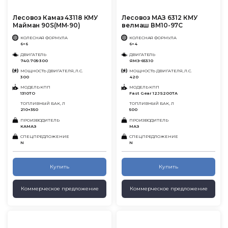
Лесовоз Камаз 43118 КМУ
Лесовоз МАЗ 6312 КМУ
Майман 90S(MM-90)
велмаш ВМ10-97С
КОЛЕСНАЯ ФОРМУЛА
КОЛЕСНАЯ ФОРМУЛА
6×6
6×4
ДВИГАТЕЛЬ
ДВИГАТЕЛЬ
740.705-300
ЯМЗ-653.10
МОЩНОСТЬ ДВИГАТЕЛЯ, Л.С.
МОЩНОСТЬ ДВИГАТЕЛЯ, Л.С.
300
420
МОДЕЛЬ КПП
МОДЕЛЬ КПП
1310ТО
Fast Gear 12JS200TA
ТОПЛИВНЫЙ БАК, Л
ТОПЛИВНЫЙ БАК, Л
210+350
500
ПРОИЗВОДИТЕЛЬ
ПРОИЗВОДИТЕЛЬ
КАМАЗ
МАЗ
СПЕЦПРЕДЛОЖЕНИЕ
СПЕЦПРЕДЛОЖЕНИЕ
N
N
Купить
Купить
Коммерческое предложение
Коммерческое предложение