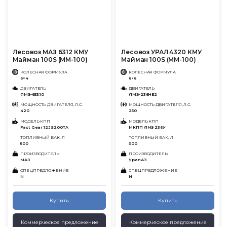
Лесовоз МАЗ 6312 КМУ
Лесовоз УРАЛ 4320 КМУ
Майман 100S (ММ-100)
Майман 100S (ММ-100)
КОЛЕСНАЯ ФОРМУЛА
КОЛЕСНАЯ ФОРМУЛА
6×4
6×6
ДВИГАТЕЛЬ
ДВИГАТЕЛЬ
ЯМЗ-653.10
ЯМЗ-236НЕ2
МОЩНОСТЬ ДВИГАТЕЛЯ, Л.С.
МОЩНОСТЬ ДВИГАТЕЛЯ, Л.С.
420
250
МОДЕЛЬ КПП
МОДЕЛЬ КПП
Fast Gear 12JS200TA
МКПП ЯМЗ 236У
ТОПЛИВНЫЙ БАК, Л
ТОПЛИВНЫЙ БАК, Л
500
300
ПРОИЗВОДИТЕЛЬ
ПРОИЗВОДИТЕЛЬ
МАЗ
УралАЗ
СПЕЦПРЕДЛОЖЕНИЕ
СПЕЦПРЕДЛОЖЕНИЕ
N
N
Купить
Купить
Коммерческое предложение
Коммерческое предложение