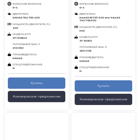
КОЛЕСНАЯ ФОРМУЛА
КОЛЕСНАЯ ФОРМУЛА
6×4
6×4
ДВИГАТЕЛЬ
ДВИГАТЕЛЬ
КАМАЗ 740.735-400
КамАЗ 667.511-300 или КамАЗ
740.705-300
МОЩНОСТЬ ДВИГАТЕЛЯ, Л.С.
МОЩНОСТЬ ДВИГАТЕЛЯ, Л.С.
400
300
МОДЕЛЬ КПП
МОДЕЛЬ КПП
ZF 16S1820
ZF 9S1310
ТОПЛИВНЫЙ БАК, Л
ТОПЛИВНЫЙ БАК, Л
210+350
450+208
ПРОИЗВОДИТЕЛЬ
ПРОИЗВОДИТЕЛЬ
КАМАЗ
КАМАЗ
СПЕЦПРЕДЛОЖЕНИЕ
СПЕЦПРЕДЛОЖЕНИЕ
N
N
Купить
Купить
Коммерческое предложение
Коммерческое предложение