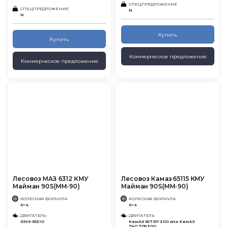
СПЕЦПРЕДЛОЖЕНИЕ
СПЕЦПРЕДЛОЖЕНИЕ
N
N
Купить
Купить
Коммерческое предложение
Коммерческое предложение
Лесовоз МАЗ 6312 КМУ
Лесовоз Камаз 65115 КМУ
Майман 90S(MM-90)
Майман 90S(MM-90)
КОЛЕСНАЯ ФОРМУЛА
КОЛЕСНАЯ ФОРМУЛА
6×4
6×4
ДВИГАТЕЛЬ
ДВИГАТЕЛЬ
ЯМЗ-653.10
КамАЗ 667.511-300 или КамАЗ
740.705-300