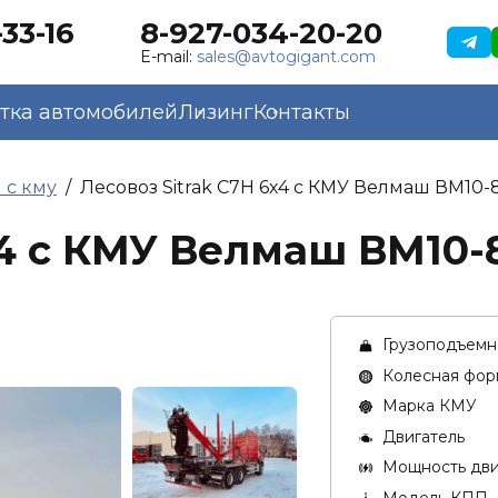
33-16
8-927-034-20-20
E-mail:
sales@avtogigant.com
тка автомобилей
Лизинг
Контакты
 с кму
Лесовоз Sitrak C7H 6х4 с КМУ Велмаш ВМ10-
х4 с КМУ Велмаш ВМ10-
Грузоподъемно
Колесная фор
Марка КМУ
Двигатель
Мощность двиг
Модель КПП