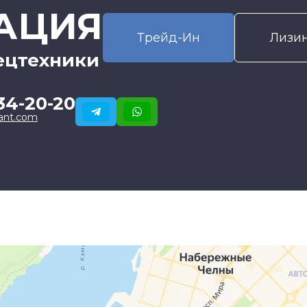
АЦИЯ
Трейд-Ин
Лизи
ецтехники
34-20-20
ant.com