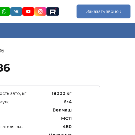
Заказать звонок
86
86
сть авто, кг
18000 кг
мула
6×4
Велмаш
MC11
ателя, л.с.
480
Механика