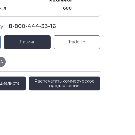
, л
600
у:
8-800-444-33-16
Лизинг
Trade-In
Распечатать коммерческое
циалиста
предложение