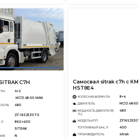
Самосвал sitrak c7h с К
SITRAK C7H
HST8E4
4×2
УЛА
8×4
КОЛЕСНАЯ ФОРМУЛА
MC13.48-50 MAN
MC13.48-50
ДВИГАТЕЛЬ
480
ТЕЛЯ,
480
МОЩНОСТЬ ДВИГАТЕЛЯ,
Л.С.
ZF-16S2530TO
ZF16S2530
МОДЕЛЬ КПП
860+400
 Л
400
ТОПЛИВНЫЙ БАК, Л
SITRAK
sitrak
ПРОИЗВОДИТЕЛЬ
N
НИЕ