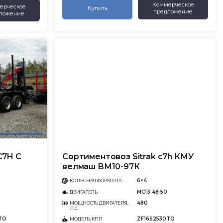
Коммерческое
ерческое
Купить
предложение
ложение
C7H С
Сортиментовоз Sitrak c7h КМУ
велмаш ВМ10-97К
6×4
КОЛЕСНАЯ ФОРМУЛА
MC13.48-50
ДВИГАТЕЛЬ
480
МОЩНОСТЬ ДВИГАТЕЛЯ,
Л.С.
TO
ZF16S2530TO
МОДЕЛЬ КПП