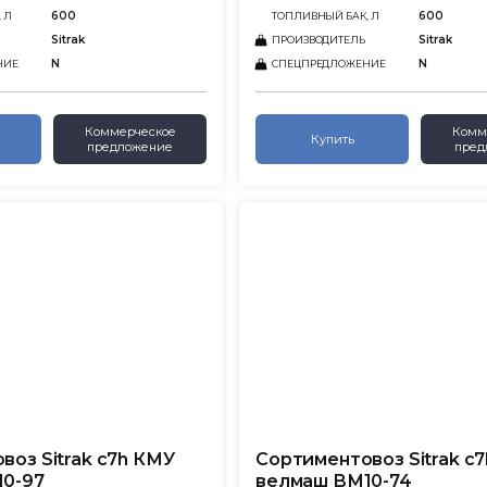
600
600
 Л
ТОПЛИВНЫЙ БАК, Л
Sitrak
Sitrak
ПРОИЗВОДИТЕЛЬ
N
N
НИЕ
СПЕЦПРЕДЛОЖЕНИЕ
Коммерческое
Комм
Купить
предложение
пред
воз Sitrak c7h КМУ
Сортиментовоз Sitrak c
0-97
велмаш ВМ10-74