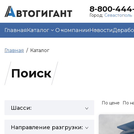
8-800-444-
Город:
Севастополь
Главная
Каталог
О компании
Новости
Дорабо
Главная
Каталог
Поиск
По цене
По н
Шасси:
Направление разгрузки: