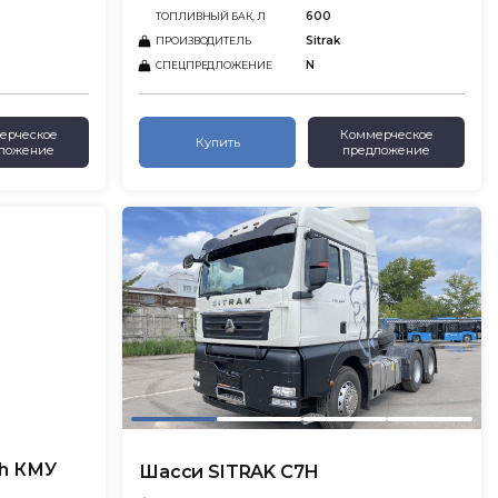
600
ТОПЛИВНЫЙ БАК, Л
Sitrak
ПРОИЗВОДИТЕЛЬ
N
СПЕЦПРЕДЛОЖЕНИЕ
ерческое
Коммерческое
Купить
ложение
предложение
7h КМУ
Шасси SITRAK C7H