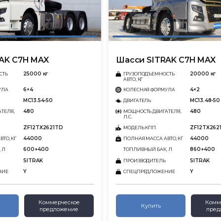
AK C7H MAX
Шасси SITRAK C7H MAX
25000 кг
20000 кг
СТЬ
ГРУЗОПОДЪЕМНОСТЬ
АВТО, КГ
6×4
4×2
УЛА
КОЛЕСНАЯ ФОРМУЛА
MC13.54-50
MC13.48-50
ДВИГАТЕЛЬ
480
480
ТЕЛЯ,
МОЩНОСТЬ ДВИГАТЕЛЯ,
Л.С.
ZF12TX2621TD
ZF12TX262
МОДЕЛЬ КПП
44000
44000
ТО, КГ
ПОЛНАЯ МАССА АВТО, КГ
600+400
860+400
 Л
ТОПЛИВНЫЙ БАК, Л
SITRAK
SITRAK
ПРОИЗВОДИТЕЛЬ
Y
Y
НИЕ
СПЕЦПРЕДЛОЖЕНИЕ
Коммерческое
Комм
Купить
предложение
пред