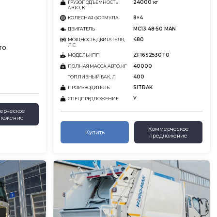
24000 кг
ГРУЗОПОДЪЕМНОСТЬ
АВТО, КГ
8×4
КОЛЕСНАЯ ФОРМУЛА
MC13.48-50 MAN
ДВИГАТЕЛЬ
480
МОЩНОСТЬ ДВИГАТЕЛЯ,
Л.С.
TO
ZF16S2530T0
МОДЕЛЬ КПП
40000
ПОЛНАЯ МАССА АВТО, КГ
400
ТОПЛИВНЫЙ БАК, Л
SITRAK
ПРОИЗВОДИТЕЛЬ
Y
СПЕЦПРЕДЛОЖЕНИЕ
ерческое
ложение
Коммерческое
Купить
предложение