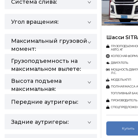
Система слива:
Угол вращения:
Шасси SITR
Максимальный грузовой
ГРУЗОПОДЪЕМНО
момент:
АВТО, КГ
КОЛЕСНАЯ ФОРМ
Грузоподъемность на
ДВИГАТЕЛЬ
максимальном вылете:
МОЩНОСТЬ ДВИГА
Л.С.
Высота подъема
МОДЕЛЬ КПП
ПОЛНАЯ МАССА АВ
максимальная:
ТОПЛИВНЫЙ БАК,
ПРОИЗВОДИТЕЛЬ
Передние аутригеры:
СПЕЦПРЕДЛОЖЕ
Задние аутригеры:
Купить