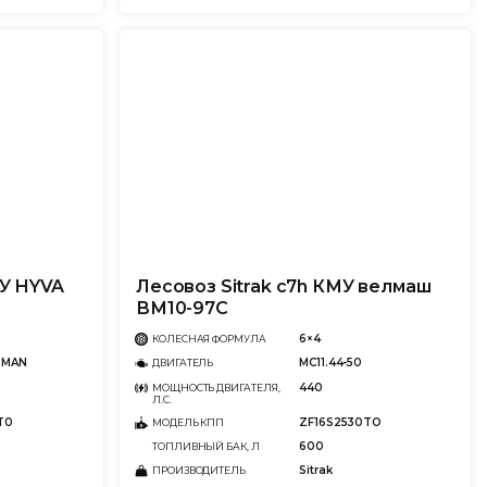
МУ HYVA
Лесовоз Sitrak c7h КМУ велмаш
ВМ10-97С
6×4
КОЛЕСНАЯ ФОРМУЛА
 MAN
MC11.44-50
ДВИГАТЕЛЬ
440
МОЩНОСТЬ ДВИГАТЕЛЯ,
Л.С.
T0
ZF16S2530TO
МОДЕЛЬ КПП
600
ТОПЛИВНЫЙ БАК, Л
Sitrak
ПРОИЗВОДИТЕЛЬ