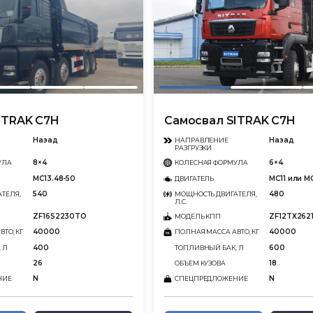
ITRAK C7H
Самосвал SITRAK C7H
Назад
Назад
НАПРАВЛЕНИЕ
РАЗГРУЗКИ
8×4
6×4
УЛА
КОЛЕСНАЯ ФОРМУЛА
MC13.48-50
MC11 или M
ДВИГАТЕЛЬ
540
480
ТЕЛЯ,
МОЩНОСТЬ ДВИГАТЕЛЯ,
Л.С.
ZF16S2230TO
ZF12TX262
МОДЕЛЬ КПП
40000
40000
ТО, КГ
ПОЛНАЯ МАССА АВТО, КГ
400
600
 Л
ТОПЛИВНЫЙ БАК, Л
26
18
ОБЪЕМ КУЗОВА
N
N
НИЕ
СПЕЦПРЕДЛОЖЕНИЕ