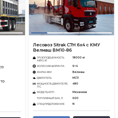
Лесовоз Sitrak C7H 6х4 с КМУ
Велмаш ВМ10-86
18000 кг
ГРУЗОПОДЪЕМНОСТЬ
АВТО, КГ
6×4
КОЛЕСНАЯ ФОРМУЛА
C13
Велмаш
МАРКА КМУ
MC11
ДВИГАТЕЛЬ
1TD
480
МОЩНОСТЬ ДВИГАТЕЛЯ,
Л.С.
Механика
МОДЕЛЬ КПП
600
ТОПЛИВНЫЙ БАК, Л
N
СПЕЦПРЕДЛОЖЕНИЕ