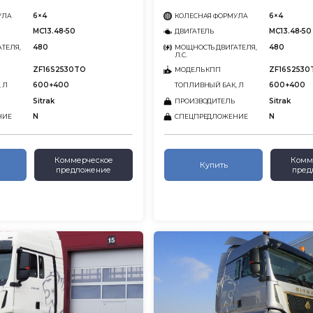
6×4
6×4
УЛА
КОЛЕСНАЯ ФОРМУЛА
MC13.48-50
MC13.48-50
ДВИГАТЕЛЬ
480
480
ТЕЛЯ,
МОЩНОСТЬ ДВИГАТЕЛЯ,
Л.С.
ZF16S2530TO
ZF16S2530
МОДЕЛЬ КПП
600+400
600+400
 Л
ТОПЛИВНЫЙ БАК, Л
Sitrak
Sitrak
ПРОИЗВОДИТЕЛЬ
N
N
НИЕ
СПЕЦПРЕДЛОЖЕНИЕ
Коммерческое
Комм
Купить
предложение
пред