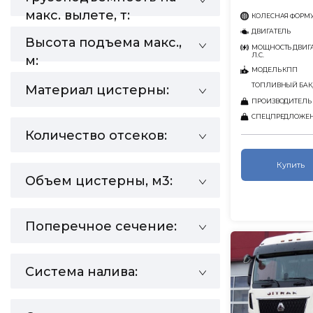
макс. вылете, т:
КОЛЕСНАЯ ФОРМ
ДВИГАТЕЛЬ
Высота подъема макс.,
МОЩНОСТЬ ДВИГА
Л.С.
м:
МОДЕЛЬ КПП
ТОПЛИВНЫЙ БАК,
Материал цистерны:
ПРОИЗВОДИТЕЛЬ
СПЕЦПРЕДЛОЖЕ
Количество отсеков:
Купить
Объем цистерны, м3:
Поперечное сечение:
Система налива: