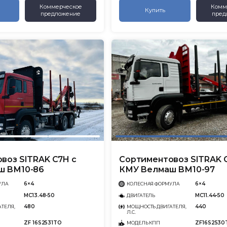
Коммерческое
Комм
Купить
предложение
пред
воз SITRAK C7H с
Сортиментовоз SITRAK 
ш ВМ10-86
КМУ Велмаш ВМ10-97
6×4
6×4
УЛА
КОЛЕСНАЯ ФОРМУЛА
MC13.48-50
MC11.44-50
ДВИГАТЕЛЬ
480
440
ТЕЛЯ,
МОЩНОСТЬ ДВИГАТЕЛЯ,
Л.С.
ZF 16S2531TO
ZF16S2530
МОДЕЛЬ КПП