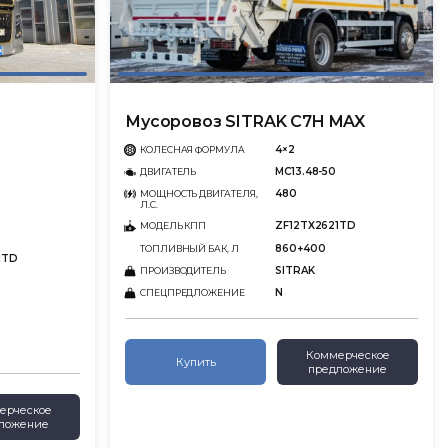
Мусоровоз SITRAK C7H MAX
4×2
КОЛЕСНАЯ ФОРМУЛА
MC13.48-50
ДВИГАТЕЛЬ
480
МОЩНОСТЬ ДВИГАТЕЛЯ,
Л.С.
ZF12TX2621TD
МОДЕЛЬ КПП
860+400
ТОПЛИВНЫЙ БАК, Л
1TD
SITRAK
ПРОИЗВОДИТЕЛЬ
N
СПЕЦПРЕДЛОЖЕНИЕ
Коммерческое
Купить
предложение
ерческое
ложение