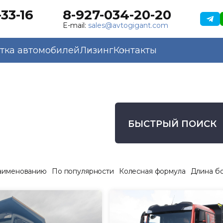
33-16
8-927-034-20-20
E-mail:
sales@avtogigant.com
тка автомобилей
Лизинг
Контакты
БЫСТРЫЙ ПОИСК
аименованию
По популярности
Колесная формула
Длина б