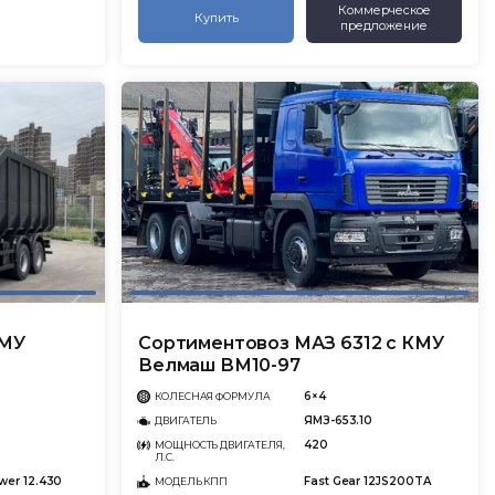
Коммерческое
Купить
предложение
КМУ
Сортиментовоз МАЗ 6312 с КМУ
Велмаш ВМ10-97
6×4
КОЛЕСНАЯ ФОРМУЛА
ЯМЗ-653.10
ДВИГАТЕЛЬ
420
МОЩНОСТЬ ДВИГАТЕЛЯ,
Л.С.
wer 12.430
Fast Gear 12JS200TA
МОДЕЛЬ КПП