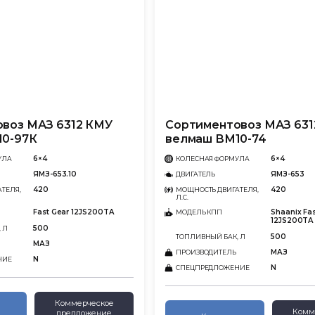
воз МАЗ 6312 КМУ
Сортиментовоз МАЗ 631
10-97К
велмаш ВМ10-74
6×4
6×4
УЛА
КОЛЕСНАЯ ФОРМУЛА
ЯМЗ-653.10
ЯМЗ-653
ДВИГАТЕЛЬ
420
420
ТЕЛЯ,
МОЩНОСТЬ ДВИГАТЕЛЯ,
Л.С.
Fast Gear 12JS200TA
Shaanix Fa
МОДЕЛЬ КПП
12JS200TA
500
 Л
500
ТОПЛИВНЫЙ БАК, Л
МАЗ
МАЗ
ПРОИЗВОДИТЕЛЬ
N
НИЕ
N
СПЕЦПРЕДЛОЖЕНИЕ
Коммерческое
Комм
предложение