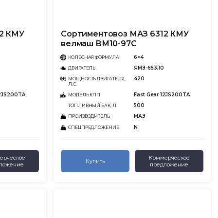
2 КМУ
Сортиментовоз МАЗ 6312 КМУ
велмаш ВМ10-97С
6×4
КОЛЕСНАЯ ФОРМУЛА
ЯМЗ-653.10
ДВИГАТЕЛЬ
420
МОЩНОСТЬ ДВИГАТЕЛЯ,
Л.С.
12JS200TA
Fast Gear 12JS200TA
МОДЕЛЬ КПП
500
ТОПЛИВНЫЙ БАК, Л
МАЗ
ПРОИЗВОДИТЕЛЬ
N
СПЕЦПРЕДЛОЖЕНИЕ
ерческое
Коммерческое
Купить
ложение
предложение