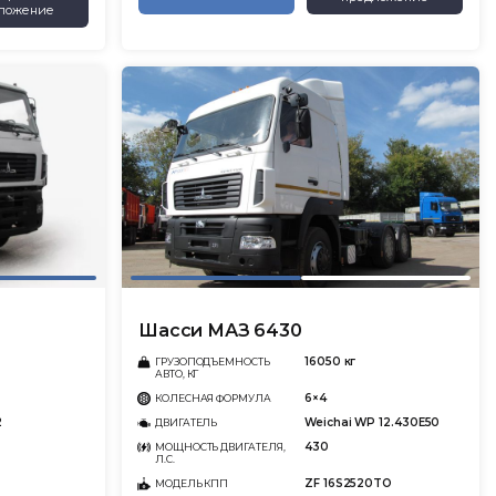
ложение
Шасси МАЗ 6430
16050 кг
ГРУЗОПОДЪЕМНОСТЬ
АВТО, КГ
6×4
КОЛЕСНАЯ ФОРМУЛА
2
Weichai WP 12.430E50
ДВИГАТЕЛЬ
430
МОЩНОСТЬ ДВИГАТЕЛЯ,
Л.С.
ZF 16S2520TO
МОДЕЛЬ КПП