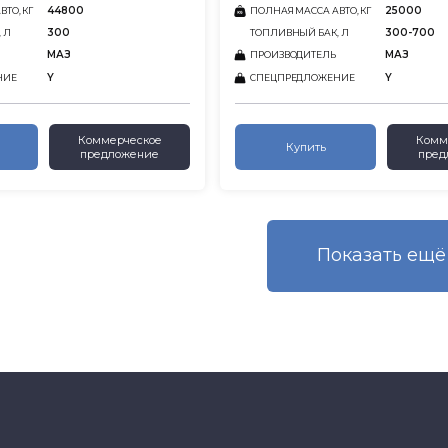
44800
25000
ТО, КГ
ПОЛНАЯ МАССА АВТО, КГ
300
300-700
 Л
ТОПЛИВНЫЙ БАК, Л
МАЗ
МАЗ
ПРОИЗВОДИТЕЛЬ
Y
Y
НИЕ
СПЕЦПРЕДЛОЖЕНИЕ
Коммерческое
Комм
Купить
предложение
пред
Показать eщё