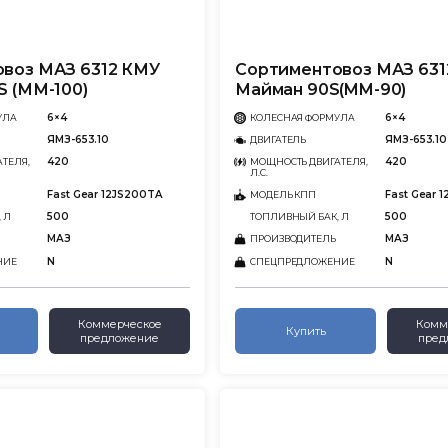
воз МАЗ 6312 КМУ
Сортиментовоз МАЗ 631
S (ММ-100)
Майман 90S(MM-90)
6×4
6×4
УЛА
КОЛЕСНАЯ ФОРМУЛА
ЯМЗ-653.10
ЯМЗ-653.10
ДВИГАТЕЛЬ
420
420
ТЕЛЯ,
МОЩНОСТЬ ДВИГАТЕЛЯ,
Л.С.
Fast Gear 12JS200TA
Fast Gear 
МОДЕЛЬ КПП
500
500
 Л
ТОПЛИВНЫЙ БАК, Л
МАЗ
МАЗ
ПРОИЗВОДИТЕЛЬ
N
N
НИЕ
СПЕЦПРЕДЛОЖЕНИЕ
Коммерческое
Комм
Купить
предложение
пред