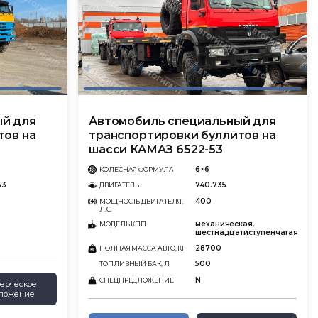
ый для
Автомобиль специальный для
тов на
транспортировки буллитов на
шасси КАМАЗ 6522-53
6×6
КОЛЕСНАЯ ФОРМУЛА
53
740.735
ДВИГАТЕЛЬ
400
МОЩНОСТЬ ДВИГАТЕЛЯ,
Л.С.
механическая,
МОДЕЛЬ КПП
шестнадцатиступенчатая
28700
ПОЛНАЯ МАССА АВТО, КГ
500
ТОПЛИВНЫЙ БАК, Л
N
СПЕЦПРЕДЛОЖЕНИЕ
ерческое
ложение