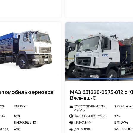
втомобиль-зерновоз
МАЗ 631228-8575-012 с 
Велмаш-С
13895 кг
22750 кг кг
СТЬ
ГРУЗОПОДЪЕМНОСТЬ
АВТО, КГ
6×4
6×4
УЛА
КОЛЕСНАЯ ФОРМУЛА
ЯМЗ-53653.10
ВМ10-74
МАРКА КМУ
420
Wеichаi Po
ТЕЛЯ,
ДВИГАТЕЛЬ