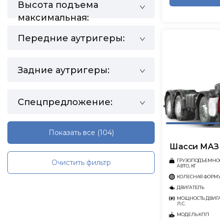
Высота подъема
максимальная:
Передние аутригеры:
Задние аутригеры:
Спецпредложение:
Показать все
(104)
Шасси МАЗ 
ГРУЗОПОДЪЕМНО
Очистить фильтр
АВТО, КГ
КОЛЕСНАЯ ФОРМ
ДВИГАТЕЛЬ
МОЩНОСТЬ ДВИГА
Л.С.
МОДЕЛЬ КПП