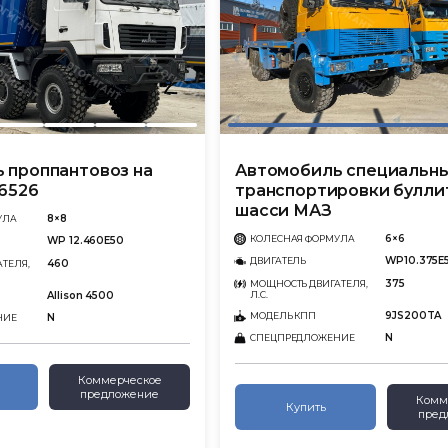
 проппантовоз на
Автомобиль специальн
6526
транспортировки булли
шасси МАЗ
8×8
УЛА
6×6
КОЛЕСНАЯ ФОРМУЛА
WP 12.460Е50
WP10.375E
ДВИГАТЕЛЬ
460
ТЕЛЯ,
375
МОЩНОСТЬ ДВИГАТЕЛЯ,
Л.С.
Allison 4500
9JS200TA
МОДЕЛЬ КПП
N
НИЕ
N
СПЕЦПРЕДЛОЖЕНИЕ
Коммерческое
предложение
Комм
Купить
пред