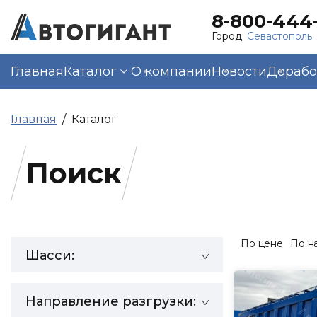
8-800-444-
Город:
Севастополь
Главная
Каталог
О компании
Новости
Дорабо
Главная
Каталог
Поиск
По цене
По н
Шасси:
Направление разгрузки: