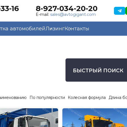
33-16
8-927-034-20-20
E-mail:
sales@avtogigant.com
тка автомобилей
Лизинг
Контакты
БЫСТРЫЙ ПОИСК
аименованию
По популярности
Колесная формула
Длина б