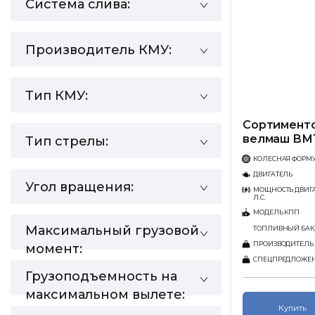
Система слива:
Производитель КМУ:
Тип КМУ:
Сортименто
велмаш ВМ
Тип стрелы:
КОЛЕСНАЯ ФОРМ
ДВИГАТЕЛЬ
Угол вращения:
МОЩНОСТЬ ДВИГА
Л.С.
МОДЕЛЬ КПП
Максимальный грузовой
ТОПЛИВНЫЙ БАК,
ПРОИЗВОДИТЕЛЬ
момент:
СПЕЦПРЕДЛОЖЕ
Грузоподъемность на
максимальном вылете:
Купить