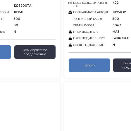
422
МОЩНОСТЬ ДВИГАТЕЛЯ,
12JS200TA
Л.С.
10750
10750 кг
ТО, КГ
ПОЛНАЯ МАССА АВТО, КГ
500
500
 Л
ТОПЛИВНЫЙ БАК, Л
30
30м3
ОБЪЕМ КУЗОВА
N
МАЗ
НИЕ
ПРОИЗВОДИТЕЛЬ
Велмаш-С
ПРОИЗВОДИТЕЛЬ КМУ
N
СПЕЦПРЕДЛОЖЕНИЕ
Коммерческое
предложение
Комм
Купить
пред