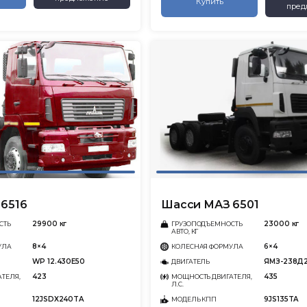
Купить
пред
6516
Шасси МАЗ 6501
29900 кг
23000 кг
СТЬ
ГРУЗОПОДЪЕМНОСТЬ
АВТО, КГ
8×4
6×4
УЛА
КОЛЕСНАЯ ФОРМУЛА
WP 12.430Е50
ЯМЗ-238Д
ДВИГАТЕЛЬ
423
435
ТЕЛЯ,
МОЩНОСТЬ ДВИГАТЕЛЯ,
Л.С.
12JSDX240TA
9JS135TA
МОДЕЛЬ КПП